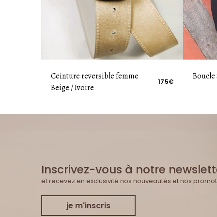
Ceinture reversible femme
Boucle
175€
Beige / Ivoire
Inscrivez-vous à notre newslett
et recevez en exclusivité nos nouveautés et nos promot
je m'inscris