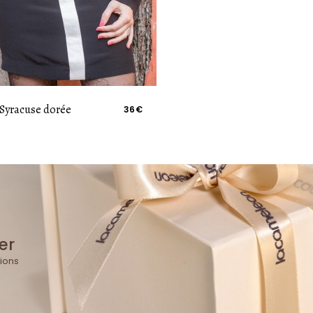
 Syracuse dorée
36€
er
ions