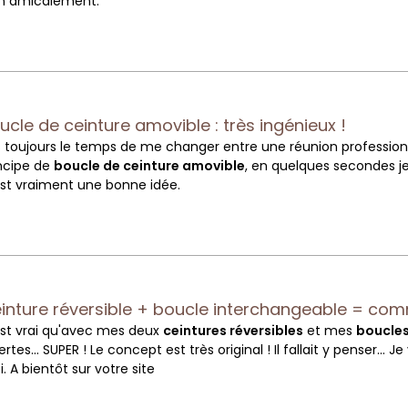
en amicalement.
ucle de ceinture amovible : très ingénieux !
 toujours le temps de me changer entre une réunion professionn
ncipe de
boucle de ceinture amovible
, en quelques secondes je
st vraiment une bonne idée.
inture réversible + boucle interchangeable = comm
st vrai qu'avec mes deux
ceintures réversibles
et mes
boucles
ertes... SUPER ! Le concept est très original ! Il fallait y pens
. A bientôt sur votre site