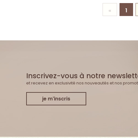
«
1
Inscrivez-vous à notre newslett
et recevez en exclusivité nos nouveautés et nos promot
je m'inscris