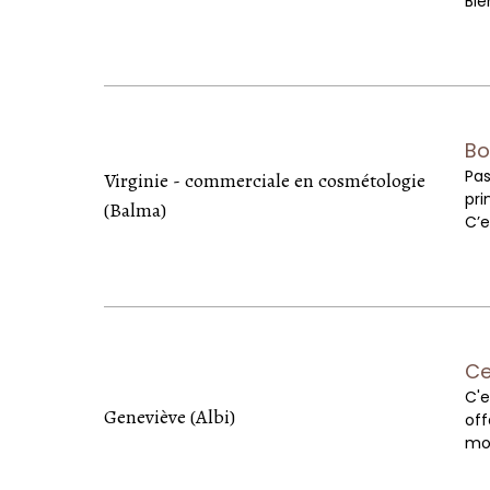
Bi
Bo
Pas
Virginie - commerciale en cosmétologie
pri
(Balma)
C’e
Ce
C'e
Geneviève (Albi)
off
moi