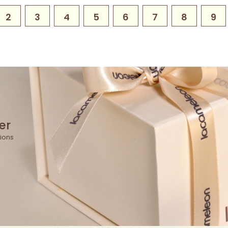
2
3
4
5
6
7
8
9
er
ions