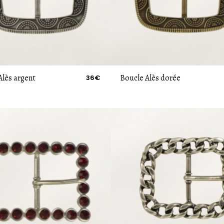
Alès argent
Boucle Alès dorée
36€