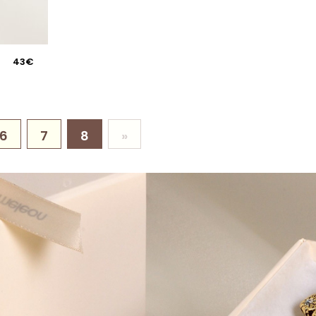
43€
6
7
8
»