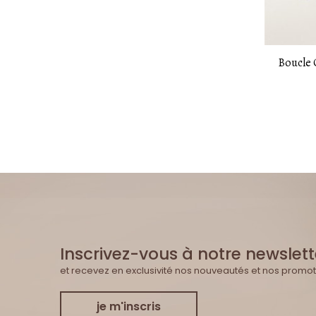
Boucle 
Inscrivez-vous à notre newslett
et recevez en exclusivité nos nouveautés et nos promot
je m'inscris