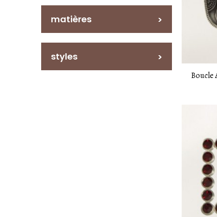
matières
styles
Boucle 