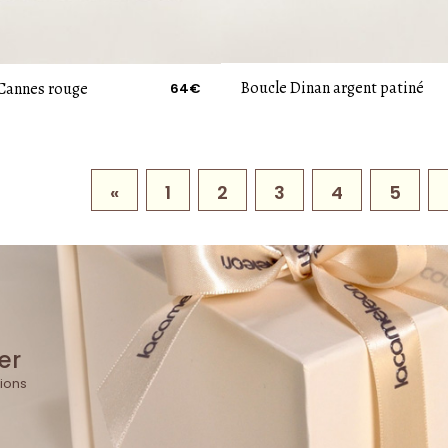
Boucle Dinan argent patiné
Cannes rouge
64€
«
1
2
3
4
5
er
ions