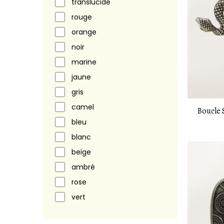
translucide
rouge
orange
noir
marine
jaune
gris
camel
Boucle 
bleu
blanc
beige
ambré
rose
vert